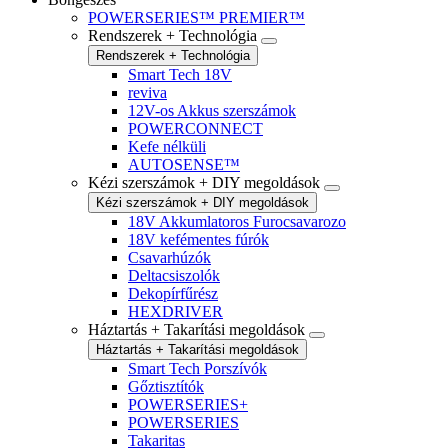
POWERSERIES™ PREMIER™
Rendszerek + Technológia
Rendszerek + Technológia
Smart Tech 18V
reviva
12V-os Akkus szerszámok
POWERCONNECT
Kefe nélküli
AUTOSENSE™
Kézi szerszámok + DIY megoldások
Kézi szerszámok + DIY megoldások
18V Akkumlatoros Furocsavarozo
18V kefémentes fúrók
Csavarhúzók
Deltacsiszolók
Dekopírfűrész
HEXDRIVER
Háztartás + Takarítási megoldások
Háztartás + Takarítási megoldások
Smart Tech Porszívók
Gőztisztítók
POWERSERIES+
POWERSERIES
Takaritas