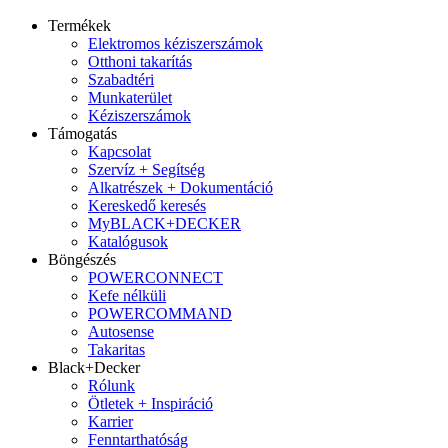
Termékek
Elektromos kéziszerszámok
Otthoni takarítás
Szabadtéri
Munkaterület
Kéziszerszámok
Támogatás
Kapcsolat
Szervíz + Segítség
Alkatrészek + Dokumentáció
Kereskedő keresés
MyBLACK+DECKER
Katalógusok
Böngészés
POWERCONNECT
Kefe nélküli
POWERCOMMAND
Autosense
Takaritas
Black+Decker
Rólunk
Ötletek + Inspiráció
Karrier
Fenntarthatóság