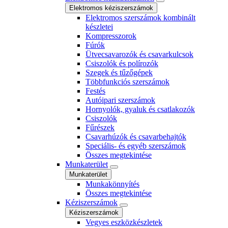
Elektromos kéziszerszámok
Elektromos szerszámok kombinált
készletei
Kompresszorok
Fúrók
Ütvecsavarozók és csavarkulcsok
Csiszolók és polírozók
Szegek és tűzőgépek
Többfunkciós szerszámok
Festés
Autóipari szerszámok
Hornyolók, gyaluk és csatlakozók
Csiszolók
Fűrészek
Csavarhúzók és csavarbehajtók
Speciális- és egyéb szerszámok
Összes megtekintése
Munkaterület
Munkaterület
Munkakönnyítés
Összes megtekintése
Kéziszerszámok
Kéziszerszámok
Vegyes eszközkészletek