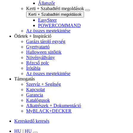
Állatszőr
Kerti + Szabadtéri megoldások
Kerti + Szabadtéri megoldások
EasySteer
POWERCOMMAND
Az összes megtekintése
Ötletek + Inspiráció
Garázs tároló egység
Gyertyatartó
Halloween sütőtök
Növényállvány
Rézcső polc
Írótábla
Az összes megtekintése
Támogatás
Szervíz + Segítség
Kapcsolat
Garancia
Katalógusok
Alkatrészek + Dokumentáció
MyBLACK+DECKER
Kereskedő keresés
HU | HU