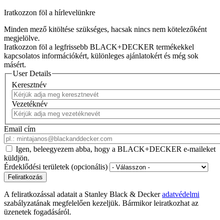
Iratkozzon föl a hírlevelünkre
Minden mező kitöltése szükséges, hacsak nincs nem kötelezőként
megjelölve.
Iratkozzon föl a legfrissebb BLACK+DECKER termékekkel
kapcsolatos információkért, különleges ajánlatokért és még sok
másért.
User Details
Keresztnév
Vezetéknév
Email cím
Igen, beleegyezem abba, hogy a BLACK+DECKER e-maileket
küldjön.
Érdeklődési területek (opcionális)
A feliratkozással adatait a Stanley Black & Decker
adatvédelmi
szabályzatának megfelelően kezeljük. Bármikor leiratkozhat az
üzenetek fogadásáról.