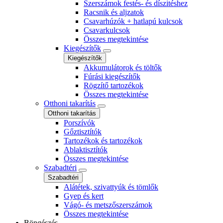
Szerszámok festés- és díszitéshez
Racsnik és aljzatok
Csavarhúzók + hatlapú kulcsok
Csavarkulcsok
Összes megtekintése
Kiegészítők
Kiegészítők
Akkumulátorok és töltők
Fúrási kiegészítők
Rögzítő tartozékok
Összes megtekintése
Otthoni takarítás
Otthoni takarítás
Porszívók
Gőztisztítók
Tartozékok és tartozékok
Ablaktisztítók
Összes megtekintése
Szabadtéri
Szabadtéri
Alátétek, szivattyúk és tömlők
Gyep és kert
Vágó- és metszőszerszámok
Összes megtekintése
Böngészés