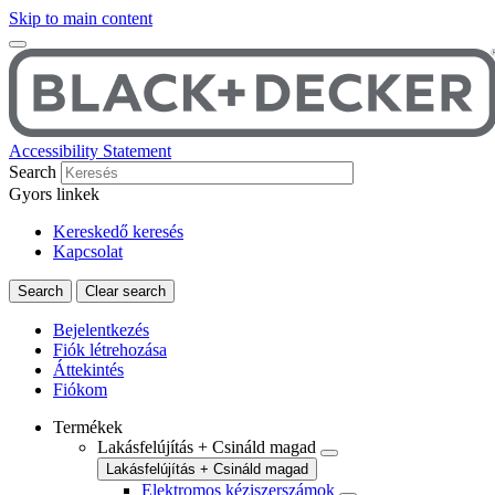
Skip to main content
Accessibility Statement
Search
Gyors linkek
Kereskedő keresés
Kapcsolat
Bejelentkezés
Fiók létrehozása
Áttekintés
Fiókom
Termékek
Lakásfelújítás + Csináld magad
Lakásfelújítás + Csináld magad
Elektromos kéziszerszámok