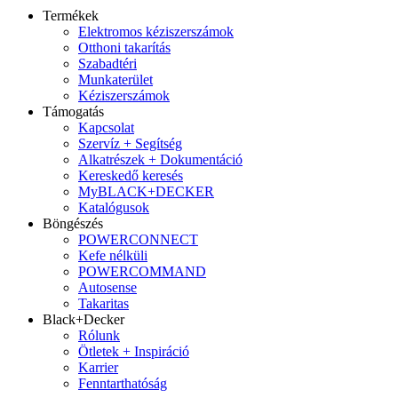
Termékek
Elektromos kéziszerszámok
Otthoni takarítás
Szabadtéri
Munkaterület
Kéziszerszámok
Támogatás
Kapcsolat
Szervíz + Segítség
Alkatrészek + Dokumentáció
Kereskedő keresés
MyBLACK+DECKER
Katalógusok
Böngészés
POWERCONNECT
Kefe nélküli
POWERCOMMAND
Autosense
Takaritas
Black+Decker
Rólunk
Ötletek + Inspiráció
Karrier
Fenntarthatóság