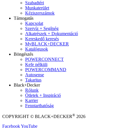
Szabadtéri
Munkaterület
Kéziszerszámok
Támogatás
Kapcsolat
Szervíz + Segítség
Alkatrészek + Dokumentáció
Kereskedő keresés
MyBLACK+DECKER
Katalógusok
Böngészés
POWERCONNECT
Kefe nélküli
POWERCOMMAND
Autosense
Takaritas
Black+Decker
Rólunk
Ötletek + Inspiráció
Karrier
Fenntarthatóság
®
COPYRIGHT © BLACK+DECKER
2026
Facebook
YouTube