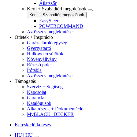
Állatszőr
Kerti + Szabadtéri megoldások
Kerti + Szabadtéri megoldások
EasySteer
POWERCOMMAND
Az összes megtekintése
Ötletek + Inspiráció
Garázs tároló egység
Gyertyatartó
Halloween sütőtök
Növényállvány
Rézcső polc
Írótábla
Az összes megtekintése
Támogatás
Szervíz + Segítség
Kapcsolat
Garancia
Katalógusok
Alkatrészek + Dokumentáció
MyBLACK+DECKER
Kereskedő keresés
HU | HU