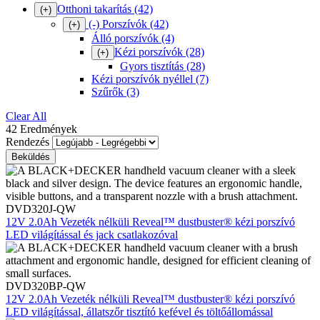
Otthoni takarítás
(42)
(+)
(-)
Porszívók
(42)
(+)
Álló porszívók
(4)
Kézi porszívók
(28)
(+)
Gyors tisztítás
(28)
Kézi porszívók nyéllel
(7)
Szűrők
(3)
Clear All
42 Eredmények
Rendezés
DVD320J-QW
12V 2.0Ah Vezeték nélküli Reveal™ dustbuster® kézi porszívó
LED világítással és jack csatlakozóval
DVD320BP-QW
12V 2.0Ah Vezeték nélküli Reveal™ dustbuster® kézi porszívó
LED világítással, állatszőr tisztító kefével és töltőállomással