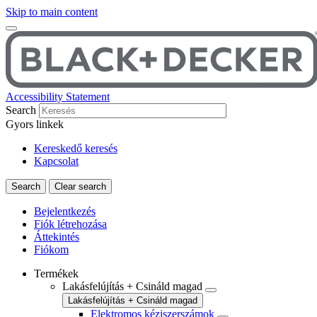
Skip to main content
Accessibility Statement
Search
Gyors linkek
Kereskedő keresés
Kapcsolat
Bejelentkezés
Fiók létrehozása
Áttekintés
Fiókom
Termékek
Lakásfelújítás + Csináld magad
Lakásfelújítás + Csináld magad
Elektromos kéziszerszámok