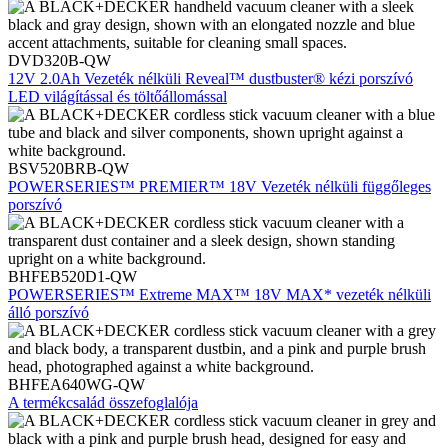
DVD320B-QW
12V 2.0Ah Vezeték nélküli Reveal™ dustbuster® kézi porszívó
LED világítással és töltőállomással
BSV520BRB-QW
POWERSERIES™ PREMIER™ 18V Vezeték nélküli függőleges
porszívó
BHFEB520D1-QW
POWERSERIES™ Extreme MAX™ 18V MAX* vezeték nélküli
álló porszívó
BHFEA640WG-QW
A termékcsalád összefoglalója