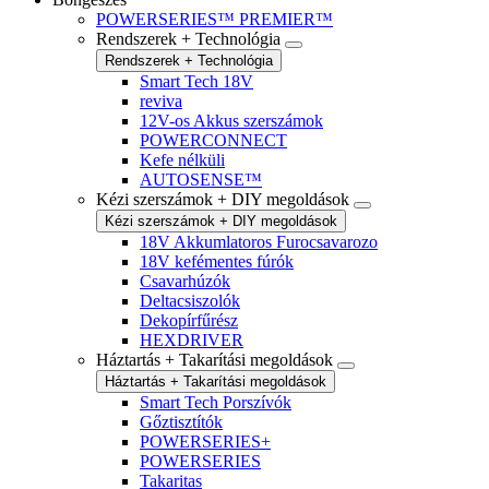
POWERSERIES™ PREMIER™
Rendszerek + Technológia
Rendszerek + Technológia
Smart Tech 18V
reviva
12V-os Akkus szerszámok
POWERCONNECT
Kefe nélküli
AUTOSENSE™
Kézi szerszámok + DIY megoldások
Kézi szerszámok + DIY megoldások
18V Akkumlatoros Furocsavarozo
18V kefémentes fúrók
Csavarhúzók
Deltacsiszolók
Dekopírfűrész
HEXDRIVER
Háztartás + Takarítási megoldások
Háztartás + Takarítási megoldások
Smart Tech Porszívók
Gőztisztítók
POWERSERIES+
POWERSERIES
Takaritas