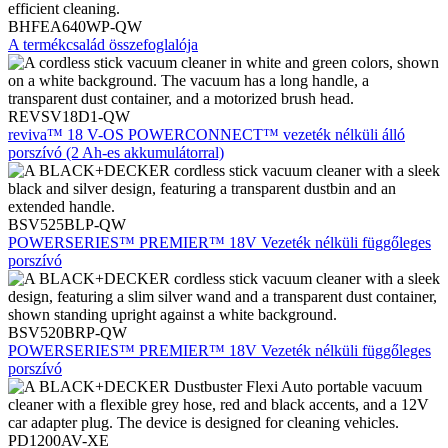
BHFEA640WP-QW
A termékcsalád összefoglalója
REVSV18D1-QW
reviva™ 18 V-OS POWERCONNECT™ vezeték nélküli álló
porszívó (2 Ah-es akkumulátorral)
BSV525BLP-QW
POWERSERIES™ PREMIER™ 18V Vezeték nélküli függőleges
porszívó
BSV520BRP-QW
POWERSERIES™ PREMIER™ 18V Vezeték nélküli függőleges
porszívó
PD1200AV-XE