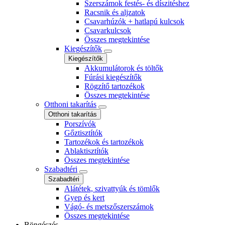
Szerszámok festés- és díszitéshez
Racsnik és aljzatok
Csavarhúzók + hatlapú kulcsok
Csavarkulcsok
Összes megtekintése
Kiegészítők
Kiegészítők
Akkumulátorok és töltők
Fúrási kiegészítők
Rögzítő tartozékok
Összes megtekintése
Otthoni takarítás
Otthoni takarítás
Porszívók
Gőztisztítók
Tartozékok és tartozékok
Ablaktisztítók
Összes megtekintése
Szabadtéri
Szabadtéri
Alátétek, szivattyúk és tömlők
Gyep és kert
Vágó- és metszőszerszámok
Összes megtekintése
Böngészés