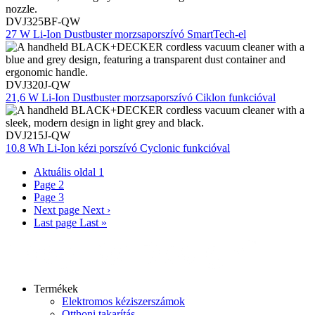
DVJ325BF-QW
27 W Li-Ion Dustbuster morzsaporszívó SmartTech-el
DVJ320J-QW
21,6 W Li-Ion Dustbuster morzsaporszívó Ciklon funkcióval
DVJ215J-QW
10.8 Wh Li-Ion kézi porszívó Cyclonic funkcióval
Aktuális oldal
1
Page
2
Page
3
Next page
Next ›
Last page
Last »
Termékek
Elektromos kéziszerszámok
Otthoni takarítás