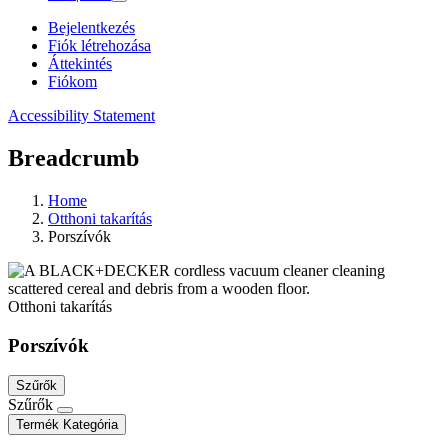
Bejelentkezés
Fiók létrehozása
Áttekintés
Fiókom
Accessibility Statement
Breadcrumb
Home
Otthoni takarítás
Porszívók
Otthoni takarítás
Porszívók
Szűrők
Szűrők
Termék Kategória