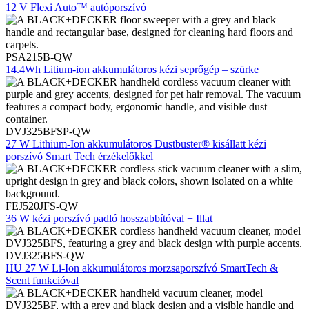
12 V Flexi Auto™ autóporszívó
PSA215B-QW
14.4Wh Litium-ion akkumulátoros kézi seprőgép – szürke
DVJ325BFSP-QW
27 W Lithium-Ion akkumulátoros Dustbuster® kisállatt kézi
porszívó Smart Tech érzékelőkkel
FEJ520JFS-QW
36 W kézi porszívó padló hosszabbítóval + Illat
DVJ325BFS-QW
HU 27 W Li-Ion akkumulátoros morzsaporszívó SmartTech &
Scent funkcióval