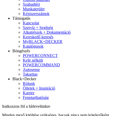
Szabadtéri
Munkaterület
Kéziszerszámok
Támogatás
Kapcsolat
Szervíz + Segítség
Alkatrészek + Dokumentáció
Kereskedő keresés
MyBLACK+DECKER
Katalógusok
Böngészés
POWERCONNECT
Kefe nélküli
POWERCOMMAND
Autosense
Takaritas
Black+Decker
Rólunk
Ötletek + Inspiráció
Karrier
Fenntarthatóság
Iratkozzon föl a hírlevelünkre
Minden mező kitöltése szükséges, hacsak nincs nem kötelezőként