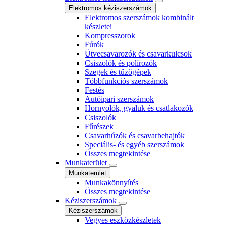
Elektromos kéziszerszámok
Elektromos szerszámok kombinált
készletei
Kompresszorok
Fúrók
Ütvecsavarozók és csavarkulcsok
Csiszolók és polírozók
Szegek és tűzőgépek
Többfunkciós szerszámok
Festés
Autóipari szerszámok
Hornyolók, gyaluk és csatlakozók
Csiszolók
Fűrészek
Csavarhúzók és csavarbehajtók
Speciális- és egyéb szerszámok
Összes megtekintése
Munkaterület
Munkaterület
Munkakönnyítés
Összes megtekintése
Kéziszerszámok
Kéziszerszámok
Vegyes eszközkészletek