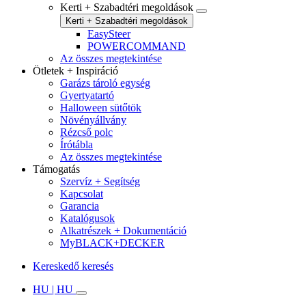
Kerti + Szabadtéri megoldások
Kerti + Szabadtéri megoldások
EasySteer
POWERCOMMAND
Az összes megtekintése
Ötletek + Inspiráció
Garázs tároló egység
Gyertyatartó
Halloween sütőtök
Növényállvány
Rézcső polc
Írótábla
Az összes megtekintése
Támogatás
Szervíz + Segítség
Kapcsolat
Garancia
Katalógusok
Alkatrészek + Dokumentáció
MyBLACK+DECKER
Kereskedő keresés
HU | HU