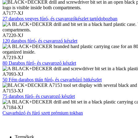
A7177-XJ
27 darabos vegyes fúró- és csavarozókészlet tartódobozban
A7220-XJ
120 darabos fúró- és csavarozó készlet
A7219-XJ
80 Darabos fúró- és csavarozó készlet
A7093-XJ
50 Fém darabos titán fúró- és csavarhúzó bitkészlet
A7153-XJ
75 darabos fúró- és csavarozó készlet
A7184-XJ
Csavarhúzó és fúró szett prémium tokban
Termékek