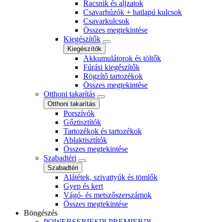
Racsnik és aljzatok
Csavarhúzók + hatlapú kulcsok
Csavarkulcsok
Összes megtekintése
Kiegészítők
Kiegészítők
Akkumulátorok és töltők
Fúrási kiegészítők
Rögzítő tartozékok
Összes megtekintése
Otthoni takarítás
Otthoni takarítás
Porszívók
Gőztisztítók
Tartozékok és tartozékok
Ablaktisztítók
Összes megtekintése
Szabadtéri
Szabadtéri
Alátétek, szivattyúk és tömlők
Gyep és kert
Vágó- és metszőszerszámok
Összes megtekintése
Böngészés
POWERSERIES™ PREMIER™