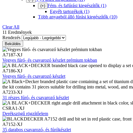
Fém- és fafúrási kiegészítők
(1)
(+)
Egyéb tartozékok
(1)
Több anyagból álló fúrási kiegészítők
(10)
Clear All
11 Eredmények
Rendezés
A7187-XJ
Vegyes fúró- és csavarozó készlet prémium tokban
A7186-XJ
Vegyes fúró- és csavarozó készlet
A7233-XJ
31 részes fúró- és csavarozó készlet
CSRA1-XJ
Derékszögű rögzítőelem
A7152-XJ
35 darabos csavarozó- és fúrókészlet