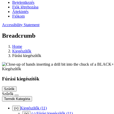
Bejelentkezés
Fiók létrehozása
Áttekintés
Fiókom
Accessibility Statement
Breadcrumb
Home
Kiegészítők
Fúrási kiegészítők
Kiegészítők
Fúrási kiegészítők
Szűrők
Szűrők
Termék Kategória
Kiegészítők
(11)
(+)
(-)
Fúrási kiegészítők
(11)
(+)