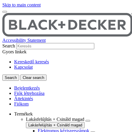
Skip to main content
Accessibility Statement
Search
Gyors linkek
Kereskedő keresés
Kapcsolat
Bejelentkezés
Fiók létrehozása
Áttekintés
Fiókom
Termékek
Lakásfelújítás + Csináld magad
Lakásfelújítás + Csináld magad
Elektromos kéziszerszámok