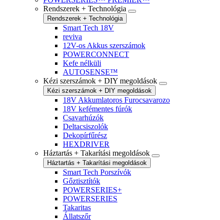
Rendszerek + Technológia
Rendszerek + Technológia
Smart Tech 18V
reviva
12V-os Akkus szerszámok
POWERCONNECT
Kefe nélküli
AUTOSENSE™
Kézi szerszámok + DIY megoldások
Kézi szerszámok + DIY megoldások
18V Akkumlatoros Furocsavarozo
18V kefémentes fúrók
Csavarhúzók
Deltacsiszolók
Dekopírfűrész
HEXDRIVER
Háztartás + Takarítási megoldások
Háztartás + Takarítási megoldások
Smart Tech Porszívók
Gőztisztítók
POWERSERIES+
POWERSERIES
Takaritas
Állatszőr