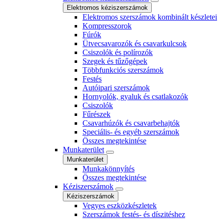
Elektromos kéziszerszámok
Elektromos szerszámok kombinált készletei
Kompresszorok
Fúrók
Ütvecsavarozók és csavarkulcsok
Csiszolók és polírozók
Szegek és tűzőgépek
Többfunkciós szerszámok
Festés
Autóipari szerszámok
Hornyolók, gyaluk és csatlakozók
Csiszolók
Fűrészek
Csavarhúzók és csavarbehajtók
Speciális- és egyéb szerszámok
Összes megtekintése
Munkaterület
Munkaterület
Munkakönnyítés
Összes megtekintése
Kéziszerszámok
Kéziszerszámok
Vegyes eszközkészletek
Szerszámok festés- és díszitéshez