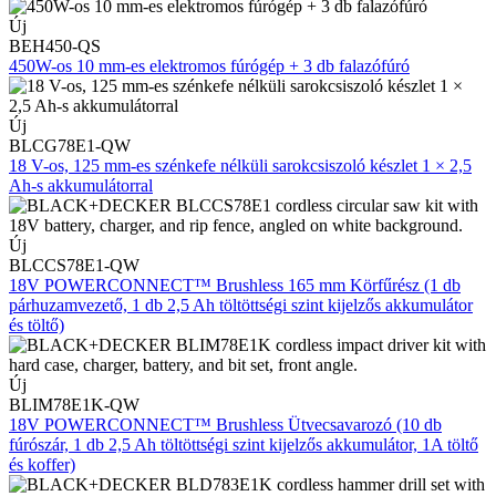
Új
BEH450-QS
450W-os 10 mm-es elektromos fúrógép + 3 db falazófúró
Új
BLCG78E1-QW
18 V-os, 125 mm-es szénkefe nélküli sarokcsiszoló készlet 1 × 2,5
Ah-s akkumulátorral
Új
BLCCS78E1-QW
18V POWERCONNECT™ Brushless 165 mm Körfűrész (1 db
párhuzamvezető, 1 db 2,5 Ah töltöttségi szint kijelzős akkumulátor
és töltő)
Új
BLIM78E1K-QW
18V POWERCONNECT™ Brushless Ütvecsavarozó (10 db
fúrószár, 1 db 2,5 Ah töltöttségi szint kijelzős akkumulátor, 1A töltő
és koffer)