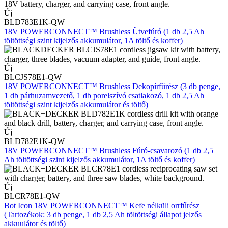
Új
BLD783E1K-QW
18V POWERCONNECT™ Brushless Ütvefúró (1 db 2,5 Ah
töltöttségi szint kijelzős akkumulátor, 1A töltő és koffer)
Új
BLCJS78E1-QW
18V POWERCONNECT™ Brushless Dekopírfűrész (3 db penge,
1 db párhuzamvezető, 1 db porelszívó csatlakozó, 1 db 2,5 Ah
töltöttségi szint kijelzős akkumulátor és töltő)
Új
BLD782E1K-QW
18V POWERCONNECT™ Brushless Fúró-csavarozó (1 db 2,5
Ah töltöttségi szint kijelzős akkumulátor, 1A töltő és koffer)
Új
BLCR78E1-QW
Bot Icon 18V POWERCONNECT™ Kefe nélküli orrfűrész
(Tartozékok: 3 db penge, 1 db 2,5 Ah töltöttségi állapot jelzős
akkuulátor és töltő)