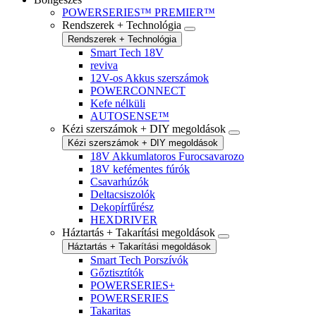
POWERSERIES™ PREMIER™
Rendszerek + Technológia
Rendszerek + Technológia
Smart Tech 18V
reviva
12V-os Akkus szerszámok
POWERCONNECT
Kefe nélküli
AUTOSENSE™
Kézi szerszámok + DIY megoldások
Kézi szerszámok + DIY megoldások
18V Akkumlatoros Furocsavarozo
18V kefémentes fúrók
Csavarhúzók
Deltacsiszolók
Dekopírfűrész
HEXDRIVER
Háztartás + Takarítási megoldások
Háztartás + Takarítási megoldások
Smart Tech Porszívók
Gőztisztítók
POWERSERIES+
POWERSERIES
Takaritas