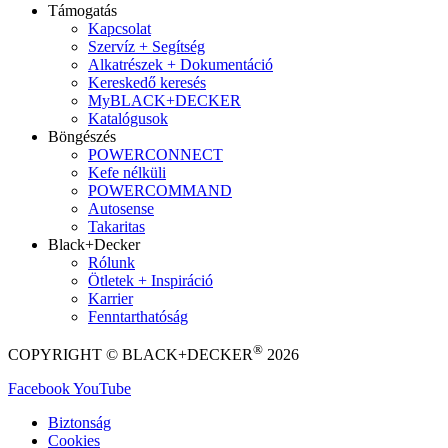
Támogatás
Kapcsolat
Szervíz + Segítség
Alkatrészek + Dokumentáció
Kereskedő keresés
MyBLACK+DECKER
Katalógusok
Böngészés
POWERCONNECT
Kefe nélküli
POWERCOMMAND
Autosense
Takaritas
Black+Decker
Rólunk
Ötletek + Inspiráció
Karrier
Fenntarthatóság
®
COPYRIGHT © BLACK+DECKER
2026
Facebook
YouTube
Biztonság
Cookies