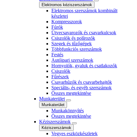
Elektromos kéziszerszámok
Elektromos szerszámok kombinált
készletei
Kompresszorok
Fúrók
Ütvecsavarozók és csavarkulcsok
Csiszolók és polírozók
Szegek és tűzőgépek
Többfunkciós szerszámok
Festés
Autóipari szerszámok
Hornyolók, gyaluk és csatlakozók
Csiszolók
Fűrészek
Csavarhúzók és csavarbehajtók
Speciális- és egyéb szerszámok
Összes megtekintése
Munkaterület
Munkaterület
Munkakönnyítés
Összes megtekintése
Kéziszerszámok
Kéziszerszámok
Vegyes eszközkészletek