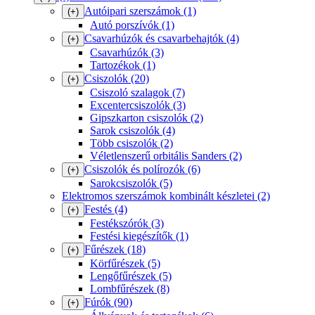
Autóipari szerszámok
(1)
(+)
Autó porszívók
(1)
Csavarhúzók és csavarbehajtók
(4)
(+)
Csavarhúzók
(3)
Tartozékok
(1)
Csiszolók
(20)
(+)
Csiszoló szalagok
(7)
Excentercsiszolók
(3)
Gipszkarton csiszolók
(2)
Sarok csiszolók
(4)
Több csiszolók
(2)
Véletlenszerű orbitális Sanders
(2)
Csiszolók és polírozók
(6)
(+)
Sarokcsiszolók
(5)
Elektromos szerszámok kombinált készletei
(2)
Festés
(4)
(+)
Festékszórók
(3)
Festési kiegészítők
(1)
Fűrészek
(18)
(+)
Körfűrészek
(5)
Lengőfűrészek
(5)
Lombfűrészek
(8)
Fúrók
(90)
(+)