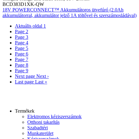
BCD383D1XK-QW
18V POWERCONNECT™ Akkumulátoros ütvefúró (2.0Ah
akkumulátorral, akkumulátor jelző 1A töltővel és szerszámosládával)
Aktuális oldal
1
Page
2
Page
3
Page
4
Page
5
Page
6
Page
7
Page
8
Page
9
Next page
Next ›
Last page
Last »
Termékek
Elektromos kéziszerszámok
Otthoni takarítás
Szabadtéri
Munkaterület
Kéziszerszámok