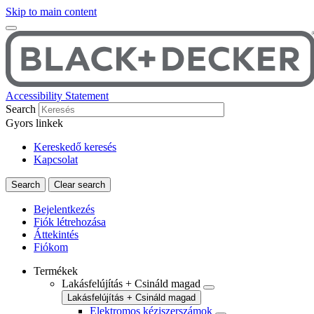
Skip to main content
Accessibility Statement
Search
Gyors linkek
Kereskedő keresés
Kapcsolat
Bejelentkezés
Fiók létrehozása
Áttekintés
Fiókom
Termékek
Lakásfelújítás + Csináld magad
Lakásfelújítás + Csináld magad
Elektromos kéziszerszámok