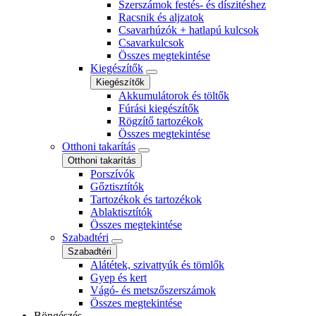
Szerszámok festés- és díszitéshez
Racsnik és aljzatok
Csavarhúzók + hatlapú kulcsok
Csavarkulcsok
Összes megtekintése
Kiegészítők
Kiegészítők
Akkumulátorok és töltők
Fúrási kiegészítők
Rögzítő tartozékok
Összes megtekintése
Otthoni takarítás
Otthoni takarítás
Porszívók
Gőztisztítók
Tartozékok és tartozékok
Ablaktisztítók
Összes megtekintése
Szabadtéri
Szabadtéri
Alátétek, szivattyúk és tömlők
Gyep és kert
Vágó- és metszőszerszámok
Összes megtekintése
Böngészés