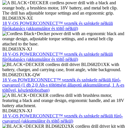
BLD683XN-XE
18 V-OS POWERCONNECT™ vezeték és szénkefe nélküli
fúrókalapács (akkumulátor és töltő nélkül)
BLD683XN-XJ
18 V-OS POWERCONNECT™ vezeték és szénkefe nélküli
fúrókalapács (akkumulátor és töltő nélkül)
BLD682D1XK-QW
18 V-os POWERCONNECT™ vezeték és szénkefe nélküli fúró-
csavarozó (1 db 2,0 Ah-s töltöttségi állapotú akkumulátorral, 1 A-es
töltővel, készletdobozban)
BLD682XN-XJ
18 V-OS POWERCONNECT™ vezeték és szénkefe nélküli fúró-
csavarozó (akkumulátor és töltő nélkül)