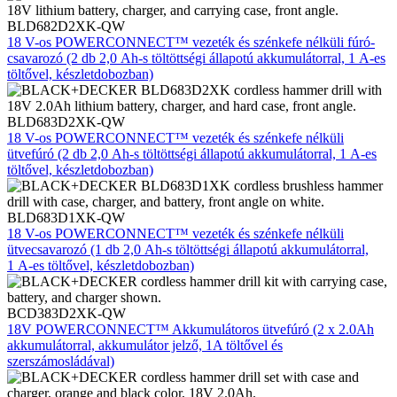
BLD682D2XK-QW
18 V-os POWERCONNECT™ vezeték és szénkefe nélküli fúró-
csavarozó (2 db 2,0 Ah-s töltöttségi állapotú akkumulátorral, 1 A-es
töltővel, készletdobozban)
BLD683D2XK-QW
18 V-os POWERCONNECT™ vezeték és szénkefe nélküli
ütvefúró (2 db 2,0 Ah-s töltöttségi állapotú akkumulátorral, 1 A-es
töltővel, készletdobozban)
BLD683D1XK-QW
18 V-os POWERCONNECT™ vezeték és szénkefe nélküli
ütvecsavarozó (1 db 2,0 Ah-s töltöttségi állapotú akkumulátorral,
1 A-es töltővel, készletdobozban)
BCD383D2XK-QW
18V POWERCONNECT™ Akkumulátoros ütvefúró (2 x 2.0Ah
akkumulátorral, akkumulátor jelző, 1A töltővel és
szerszámosládával)