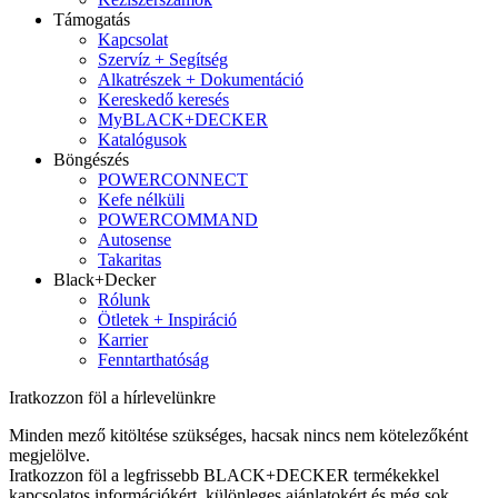
Támogatás
Kapcsolat
Szervíz + Segítség
Alkatrészek + Dokumentáció
Kereskedő keresés
MyBLACK+DECKER
Katalógusok
Böngészés
POWERCONNECT
Kefe nélküli
POWERCOMMAND
Autosense
Takaritas
Black+Decker
Rólunk
Ötletek + Inspiráció
Karrier
Fenntarthatóság
Iratkozzon föl a hírlevelünkre
Minden mező kitöltése szükséges, hacsak nincs nem kötelezőként
megjelölve.
Iratkozzon föl a legfrissebb BLACK+DECKER termékekkel
kapcsolatos információkért, különleges ajánlatokért és még sok