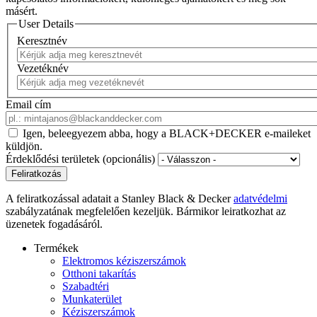
másért.
User Details
Keresztnév
Vezetéknév
Email cím
Igen, beleegyezem abba, hogy a BLACK+DECKER e-maileket
küldjön.
Érdeklődési területek (opcionális)
A feliratkozással adatait a Stanley Black & Decker
adatvédelmi
szabályzatának megfelelően kezeljük. Bármikor leiratkozhat az
üzenetek fogadásáról.
Termékek
Elektromos kéziszerszámok
Otthoni takarítás
Szabadtéri
Munkaterület
Kéziszerszámok