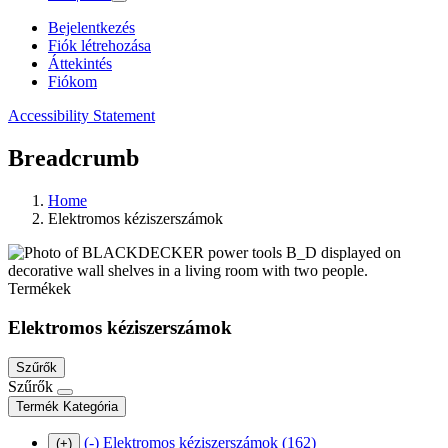
Bejelentkezés
Fiók létrehozása
Áttekintés
Fiókom
Accessibility Statement
Breadcrumb
Home
Elektromos kéziszerszámok
Termékek
Elektromos kéziszerszámok
Szűrők
Szűrők
Termék Kategória
(-)
Elektromos kéziszerszámok
(162)
(+)