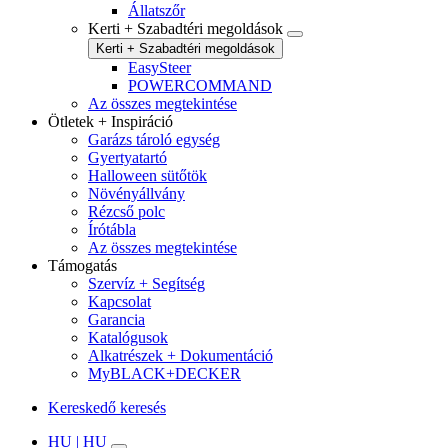
Állatszőr
Kerti + Szabadtéri megoldások
Kerti + Szabadtéri megoldások
EasySteer
POWERCOMMAND
Az összes megtekintése
Ötletek + Inspiráció
Garázs tároló egység
Gyertyatartó
Halloween sütőtök
Növényállvány
Rézcső polc
Írótábla
Az összes megtekintése
Támogatás
Szervíz + Segítség
Kapcsolat
Garancia
Katalógusok
Alkatrészek + Dokumentáció
MyBLACK+DECKER
Kereskedő keresés
HU | HU