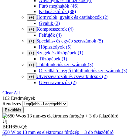
Állványok és tartozékok
(6)
Fúró meghajtók
(46)
Kalapácsfúrók
(38)
Hornyolók, gyaluk és csatlakozók
(2)
(+)
Gyaluk
(2)
Kompresszorok
(4)
(+)
Felfújók
(4)
Speciális- és egyéb szerszámok
(5)
(+)
Hőpisztolyok
(5)
Szegek és tűzőgépek
(1)
(+)
Tűzőgépek
(1)
Többfunkciós szerszámok
(3)
(+)
Oszcilláló, rezgő többfunkciós szerszámok
(3)
Ütvecsavarozók és csavarkulcsok
(2)
(+)
Ütvecsavarozók
(2)
Clear All
162 Eredmények
Rendezés
Új
BEH650-QS
650 W-os 13 mm-es elektromos fúrógép + 3 db falazófúró