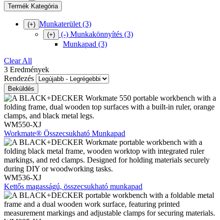
Termék Kategória
Munkaterület
(3)
(+)
(-)
Munkakönnyítés
(3)
(+)
Munkapad
(3)
Clear All
3 Eredmények
Rendezés
WM550-XJ
Workmate® Összecsukható Munkapad
WM536-XJ
Kettős magasságú, összecsukható munkapad