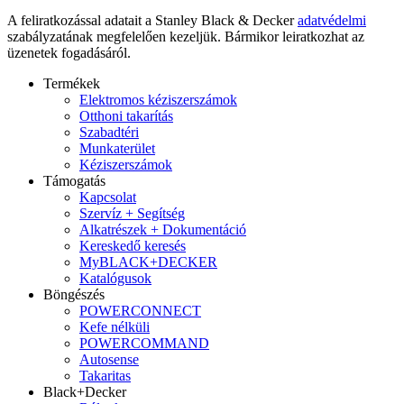
A feliratkozással adatait a Stanley Black & Decker
adatvédelmi
szabályzatának megfelelően kezeljük. Bármikor leiratkozhat az
üzenetek fogadásáról.
Termékek
Elektromos kéziszerszámok
Otthoni takarítás
Szabadtéri
Munkaterület
Kéziszerszámok
Támogatás
Kapcsolat
Szervíz + Segítség
Alkatrészek + Dokumentáció
Kereskedő keresés
MyBLACK+DECKER
Katalógusok
Böngészés
POWERCONNECT
Kefe nélküli
POWERCOMMAND
Autosense
Takaritas
Black+Decker