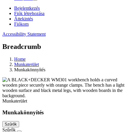
Bejelentkezés
Fiók létrehozása
Áttekintés
Fiókom
Accessibility Statement
Breadcrumb
Home
Munkaterület
Munkakönnyítés
Munkaterület
Munkakönnyítés
Szűrők
Szűrők