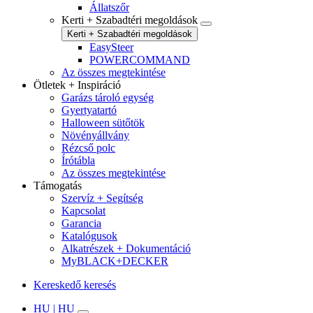
Állatszőr
Kerti + Szabadtéri megoldások
Kerti + Szabadtéri megoldások
EasySteer
POWERCOMMAND
Az összes megtekintése
Ötletek + Inspiráció
Garázs tároló egység
Gyertyatartó
Halloween sütőtök
Növényállvány
Rézcső polc
Írótábla
Az összes megtekintése
Támogatás
Szervíz + Segítség
Kapcsolat
Garancia
Katalógusok
Alkatrészek + Dokumentáció
MyBLACK+DECKER
Kereskedő keresés
HU | HU