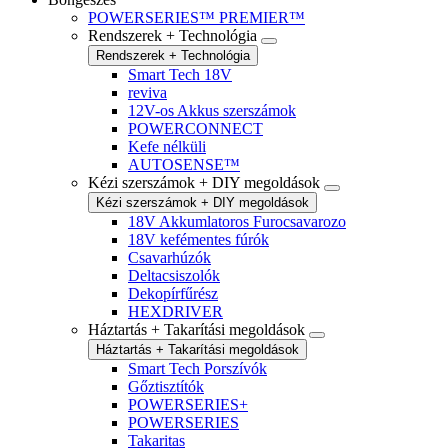
POWERSERIES™ PREMIER™
Rendszerek + Technológia
Rendszerek + Technológia
Smart Tech 18V
reviva
12V-os Akkus szerszámok
POWERCONNECT
Kefe nélküli
AUTOSENSE™
Kézi szerszámok + DIY megoldások
Kézi szerszámok + DIY megoldások
18V Akkumlatoros Furocsavarozo
18V kefémentes fúrók
Csavarhúzók
Deltacsiszolók
Dekopírfűrész
HEXDRIVER
Háztartás + Takarítási megoldások
Háztartás + Takarítási megoldások
Smart Tech Porszívók
Gőztisztítók
POWERSERIES+
POWERSERIES
Takaritas