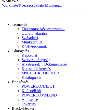
WM825-XJ
Workmate® összecsukható Munkapad
Termékek
Elektromos kéziszerszámok
Otthoni takarítás
Szabadtéri
Munkaterület
Kéziszerszámok
Támogatás
Kapcsolat
Szervíz + Segítség
Alkatrészek + Dokumentáció
Kereskedő keresés
MyBLACK+DECKER
Katalógusok
Böngészés
POWERCONNECT
Kefe nélküli
POWERCOMMAND
Autosense
Takaritas
Black+Decker