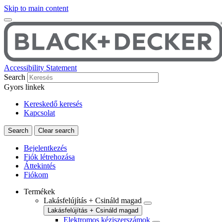
Skip to main content
Accessibility Statement
Search
Gyors linkek
Kereskedő keresés
Kapcsolat
Bejelentkezés
Fiók létrehozása
Áttekintés
Fiókom
Termékek
Lakásfelújítás + Csináld magad
Lakásfelújítás + Csináld magad
Elektromos kéziszerszámok