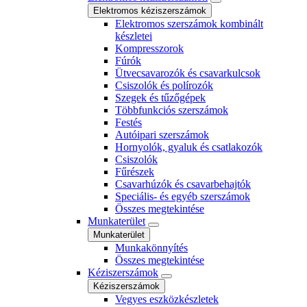
Elektromos kéziszerszámok
Elektromos szerszámok kombinált
készletei
Kompresszorok
Fúrók
Ütvecsavarozók és csavarkulcsok
Csiszolók és polírozók
Szegek és tűzőgépek
Többfunkciós szerszámok
Festés
Autóipari szerszámok
Hornyolók, gyaluk és csatlakozók
Csiszolók
Fűrészek
Csavarhúzók és csavarbehajtók
Speciális- és egyéb szerszámok
Összes megtekintése
Munkaterület
Munkaterület
Munkakönnyítés
Összes megtekintése
Kéziszerszámok
Kéziszerszámok
Vegyes eszközkészletek