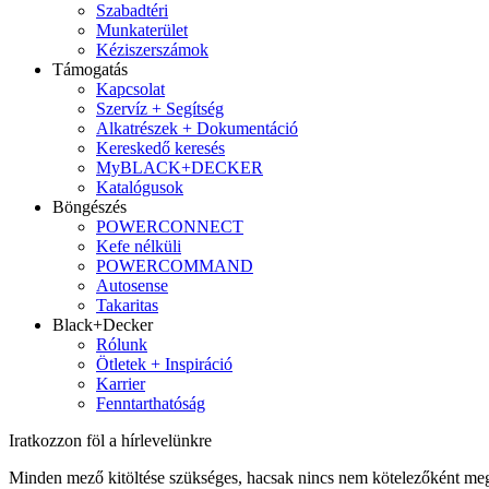
Szabadtéri
Munkaterület
Kéziszerszámok
Támogatás
Kapcsolat
Szervíz + Segítség
Alkatrészek + Dokumentáció
Kereskedő keresés
MyBLACK+DECKER
Katalógusok
Böngészés
POWERCONNECT
Kefe nélküli
POWERCOMMAND
Autosense
Takaritas
Black+Decker
Rólunk
Ötletek + Inspiráció
Karrier
Fenntarthatóság
Iratkozzon föl a hírlevelünkre
Minden mező kitöltése szükséges, hacsak nincs nem kötelezőként meg