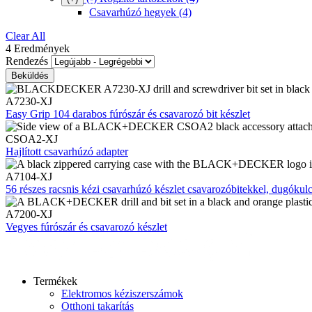
Csavarhúzó hegyek
(4)
Clear All
4 Eredmények
Rendezés
A7230-XJ
Easy Grip 104 darabos fúrószár és csavarozó bit készlet
CSOA2-XJ
Hajlított csavarhúzó adapter
A7104-XJ
56 részes racsnis kézi csavarhúzó készlet csavarozóbitekkel, dugókulc
A7200-XJ
Vegyes fúrószár és csavarozó készlet
Termékek
Elektromos kéziszerszámok
Otthoni takarítás