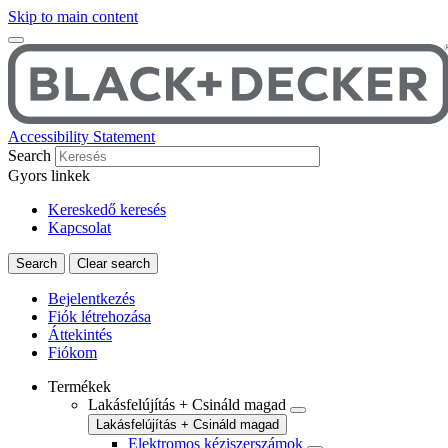
Skip to main content
Accessibility Statement
Search
Gyors linkek
Kereskedő keresés
Kapcsolat
Bejelentkezés
Fiók létrehozása
Áttekintés
Fiókom
Termékek
Lakásfelújítás + Csináld magad
Lakásfelújítás + Csináld magad
Elektromos kéziszerszámok