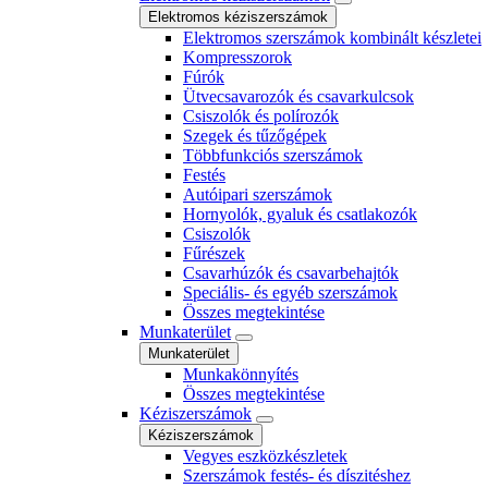
Elektromos kéziszerszámok
Elektromos szerszámok kombinált készletei
Kompresszorok
Fúrók
Ütvecsavarozók és csavarkulcsok
Csiszolók és polírozók
Szegek és tűzőgépek
Többfunkciós szerszámok
Festés
Autóipari szerszámok
Hornyolók, gyaluk és csatlakozók
Csiszolók
Fűrészek
Csavarhúzók és csavarbehajtók
Speciális- és egyéb szerszámok
Összes megtekintése
Munkaterület
Munkaterület
Munkakönnyítés
Összes megtekintése
Kéziszerszámok
Kéziszerszámok
Vegyes eszközkészletek
Szerszámok festés- és díszitéshez