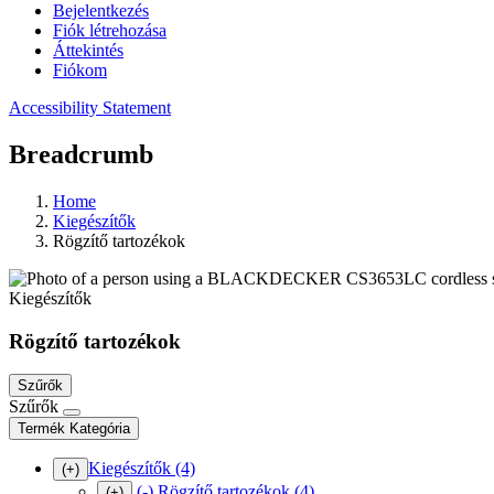
Bejelentkezés
Fiók létrehozása
Áttekintés
Fiókom
Accessibility Statement
Breadcrumb
Home
Kiegészítők
Rögzítő tartozékok
Kiegészítők
Rögzítő tartozékok
Szűrők
Szűrők
Termék Kategória
Kiegészítők
(4)
(+)
(-)
Rögzítő tartozékok
(4)
(+)