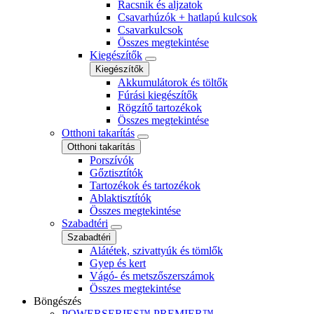
Racsnik és aljzatok
Csavarhúzók + hatlapú kulcsok
Csavarkulcsok
Összes megtekintése
Kiegészítők
Kiegészítők
Akkumulátorok és töltők
Fúrási kiegészítők
Rögzítő tartozékok
Összes megtekintése
Otthoni takarítás
Otthoni takarítás
Porszívók
Gőztisztítók
Tartozékok és tartozékok
Ablaktisztítók
Összes megtekintése
Szabadtéri
Szabadtéri
Alátétek, szivattyúk és tömlők
Gyep és kert
Vágó- és metszőszerszámok
Összes megtekintése
Böngészés
POWERSERIES™ PREMIER™