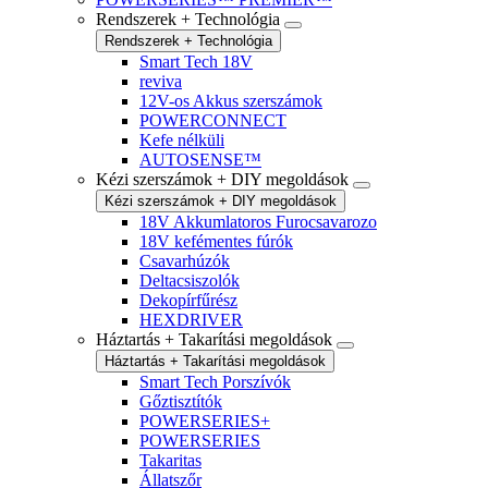
Rendszerek + Technológia
Rendszerek + Technológia
Smart Tech 18V
reviva
12V-os Akkus szerszámok
POWERCONNECT
Kefe nélküli
AUTOSENSE™
Kézi szerszámok + DIY megoldások
Kézi szerszámok + DIY megoldások
18V Akkumlatoros Furocsavarozo
18V kefémentes fúrók
Csavarhúzók
Deltacsiszolók
Dekopírfűrész
HEXDRIVER
Háztartás + Takarítási megoldások
Háztartás + Takarítási megoldások
Smart Tech Porszívók
Gőztisztítók
POWERSERIES+
POWERSERIES
Takaritas
Állatszőr